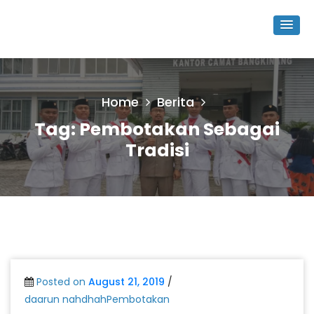
Home
Berita
Tag:
Pembotakan Sebagai
Tradisi
Posted on
August 21, 2019
/
daarun nahdhahPembotakan