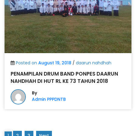
Posted on
August 19, 2018
/
daarun nahdhah
PENAMPILAN DRUM BAND PONPES DAARUN
NAHDHAH DI HUT RL KE 73 TAHUN 2018
By
Admin PPPDNTB
1
2
3
Next