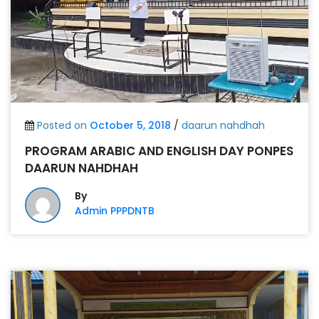
Posted on
October 5, 2018
/
daarun nahdhah
PROGRAM ARABIC AND ENGLISH DAY PONPES
DAARUN NAHDHAH
By
Admin PPPDNTB