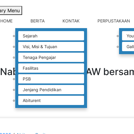
ary Menu
HOME
BERITA
KONTAK
PERPUSTAKAAN
Sejarah
You
Visi, Misi & Tujuan
Gal
Tenaga Pengajar
Fasilitas
raj Nabi Muhammad SAW bersam
PSB
Jenjang Pendidikan
Abiturent