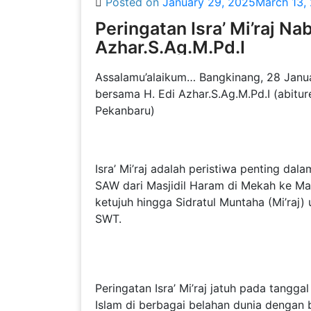
Posted on
January 29, 2025
March 13,
Peringatan Isra’ Mi’raj 
Azhar.S.Ag.M.Pd.I
Assalamu’alaikum… Bangkinang, 28 Janua
bersama H. Edi Azhar.S.Ag.M.Pd.I (abitu
Pekanbaru)
Isra’ Mi’raj adalah peristiwa penting 
SAW dari Masjidil Haram di Mekah ke Masj
ketujuh hingga Sidratul Muntaha (Mi’raj)
SWT.
Peringatan Isra’ Mi’raj jatuh pada tangga
Islam di berbagai belahan dunia dengan