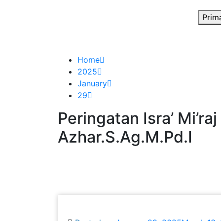
Prim
Home
2025
January
29
Peringatan Isra’ Mi’
Azhar.S.Ag.M.Pd.I